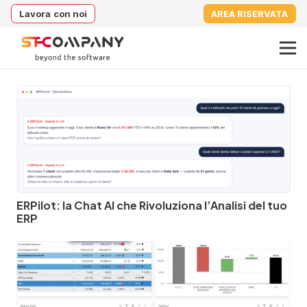
Lavora con noi
AREA RISERVATA
ERPilot: la Chat AI che Rivoluziona l’Analisi del tuo
ERP