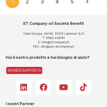
1
2
3
4
5
ST Company srl Società Benefit
Viale Europa, 44/46, 55012 Lammari (LU)
T: 0583 436161
E: info@stcompany.it
PEC: afc@pec.stcompany.it
Hai il nostro prodotto e hai bisogno di aiuto?
RICHIEDI SUPPORTO
I nostri Partner